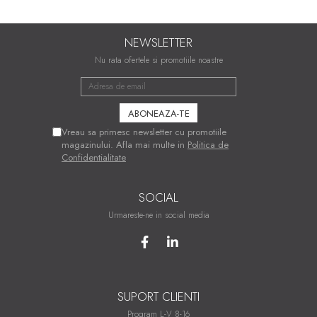
NEWSLETTER
Nu rata ofertele si promotiile noastre
Vreau sa primesc newsletter cu promotiile
magazinului. Afla mai multe in
Politica de
Confidentialitate
SOCIAL
Urmareste-ne in social media
SUPORT CLIENTI
Program L-V 8-16