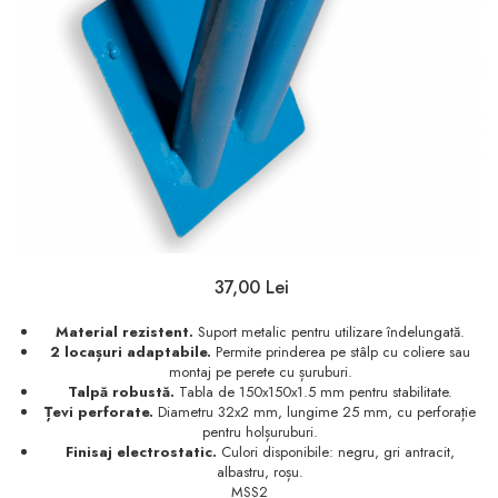
37,00 Lei
Material rezistent.
Suport metalic pentru utilizare îndelungată.
2 locașuri adaptabile.
Permite prinderea pe stâlp cu coliere sau
montaj pe perete cu șuruburi.
Talpă robustă.
Tabla de 150x150x1.5 mm pentru stabilitate.
Țevi perforate.
Diametru 32x2 mm, lungime 25 mm, cu perforație
pentru holșuruburi.
Finisaj electrostatic.
Culori disponibile: negru, gri antracit,
albastru, roșu.
MSS2