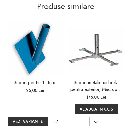
Produse similare
Suport pentru 1 steag
Suport metalic umbrela
pentru exterior, Macropus
25,00 Lei
870x870
175,00 Lei
ADAUGA IN COS
VEZI VARIANTE