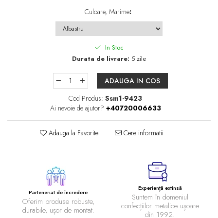
Culoare, Marime
:
In Stoc
Durata de livrare:
5 zile
ADAUGA IN COS
Cod Produs:
Ssm1-9423
Ai nevoie de ajutor?
+40720006633
Adauga la Favorite
Cere informatii
Experiență extinsă
Parteneriat de încredere
Suntem în domeniul
Oferim produse robuste,
confecțiilor metalice ușoare
durabile, ușor de montat.
din 1992.