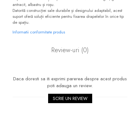
antracit, albastru și roșu.
Datorită construcției sale durabile și designului adaptabil, acest
suport oferă soluții eficiente pentru fixarea drapelelor în orice tip
de spațiu.
Informatii conformitate produs
Review-uri
(0)
Daca doresti sa iti exprimi parerea despre acest produs
poti adauga un review.
SCRIE UN REVIEW