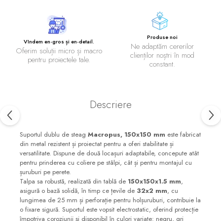
Produse noi
VIndem en-gros și en-detail.
Ne adaptăm cererilor
Oferim soluții micro și macro
clienților noștri în mod
pentru proiectele tale.
constant.
Descriere
Suportul dublu de steag
Macropus, 150x150 mm
este fabricat
din metal rezistent și proiectat pentru a oferi stabilitate și
versatilitate. Dispune de două locașuri adaptabile, concepute atât
pentru prinderea cu coliere pe stâlpi, cât și pentru montajul cu
șuruburi pe perete.
Talpa sa robustă, realizată din tablă de
150x150x1.5 mm
,
asigură o bază solidă, în timp ce țevile de
32x2 mm
, cu
lungimea de 25 mm și perforație pentru holșuruburi, contribuie la
o fixare sigură. Suportul este vopsit electrostatic, oferind protecție
împotriva coroziunii și disponibil în culori variate: negru, gri