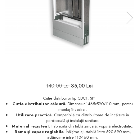
140,00 Lei
85,00 Lei
Cutie distribuitor tip CDC1, SP1
Cutie distribuitor căldură.
Dimensiuni 465x590x110 mm, pentru
montaj încastrat.
Utilizare practică.
Compatibilă cu distribuitoare de încălzire în
pardoseală și instalații sanitare.
Material rezistent.
Fabricată din tablă zincată, vopsită electrostatic.
Rama și capac reglabile.
Înălțime ajustabilă între 590-690 mm,
adâncime între 110-160 mm.