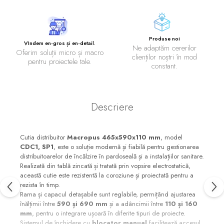
Produse noi
VIndem en-gros și en-detail.
Ne adaptăm cererilor
Oferim soluții micro și macro
clienților noștri în mod
pentru proiectele tale.
constant.
Descriere
Cutia distribuitor
Macropus 465x590x110 mm
, model
CDC1, SP1
, este o soluție modernă și fiabilă pentru gestionarea
distribuitoarelor de încălzire în pardoseală și a instalațiilor sanitare.
Realizată din tablă zincată și tratată prin vopsire electrostatică,
această cutie este rezistentă la coroziune și proiectată pentru a
rezista în timp.
Rama și capacul detașabile sunt reglabile, permițând ajustarea
înălțimii între
590 și 690 mm
și a adâncimii între
110 și 160
mm
, pentru o integrare ușoară în diferite tipuri de proiecte.
Sistemul de închidere cu
blocator manual
facilitează accesul