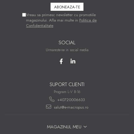
Vreau sa primesc newsletter cu promotiile
magazinului. Afla mai multe in
Politica de
Confidentialitate
SOCIAL
Urmareste-ne in social media
SUPORT CLIENTI
Program L-V 8-16
+40720006633
salut@e-macropus.ro
MAGAZINUL MEU