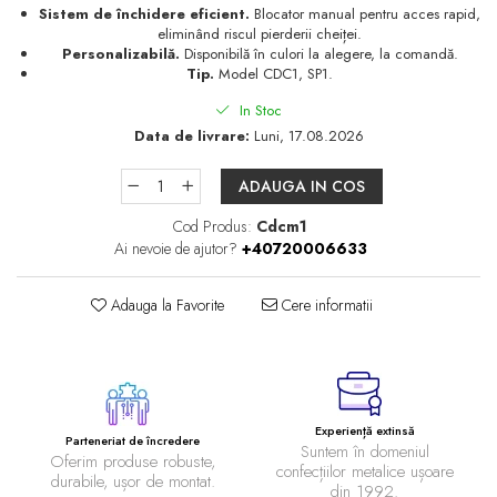
Sistem de închidere eficient.
Blocator manual pentru acces rapid,
eliminând riscul pierderii cheiței.
Personalizabilă.
Disponibilă în culori la alegere, la comandă.
Tip.
Model CDC1, SP1.
In Stoc
Data de livrare:
Luni, 17.08.2026
ADAUGA IN COS
Cod Produs:
Cdcm1
Ai nevoie de ajutor?
+40720006633
Adauga la Favorite
Cere informatii
Experiență extinsă
Parteneriat de încredere
Suntem în domeniul
Oferim produse robuste,
confecțiilor metalice ușoare
durabile, ușor de montat.
din 1992.